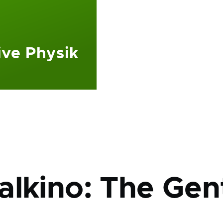
ive Physik
ation
alkino: The Ge