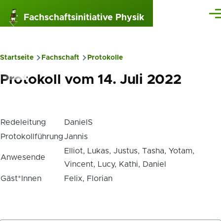
Direkt zum Inhalt
Fachschaftsinitiative Physik
Me
Startseite
Fachschaft
Protokolle
Pfadnavigation
Protokoll vom 14. Juli 2022
Redeleitung
DanielS
Protokollführung
Jannis
Elliot, Lukas, Justus, Tasha, Yotam,
Anwesende
Vincent, Lucy, Kathi, Daniel
Gäst*Innen
Felix, Florian