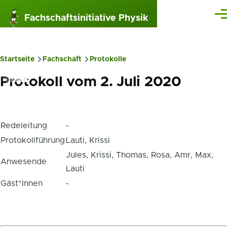
Direkt zum Inhalt
Fachschaftsinitiative Physik
Me
Startseite
Fachschaft
Protokolle
Pfadnavigation
Protokoll vom 2. Juli 2020
Redeleitung
-
Protokollführung
Lauti, Krissi
Jules, Krissi, Thomas, Rosa, Amr, Max,
Anwesende
Lauti
Gäst*Innen
-