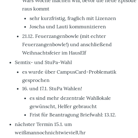
Wars Woche machen will, bevor die neue Episode
raus kommt
sehr kurzfristig, fraglich mit Lizenzen
Joscha und Lauti kommunizieren
21.12. Feuerzangenbowle (mit echter
Feuerzangenbowle!) und anschließend
Weihnachtsfeier im HausElf
Semtix- und StuPa-Wahl
es wurde über CampusCard-Problematik
gesprochen
16. und 17.1. StuPa Wahlen!
es sind mehr dezentrale Wahllokale
gewünscht, Helfer gebraucht
Frist für Beantragung Briefwahl: 13.12.
nächster Termin 15.1. um
weißmannochnichtwievielUhr