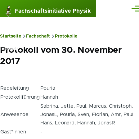
Direkt zum Inhalt
Fachschaftsinitiative Physik
Me
Startseite
Fachschaft
Protokolle
Pfadnavigation
Protokoll vom 30. November
2017
Redeleitung
Pouria
Protokollführung
Hannah
Sabrina, Jette, Paul, Marcus, Christoph,
Anwesende
JonasL, Pouria, Sven, Florian, Amr, Paul,
Hans, Leonard, Hannah, JonasR
Gäst*Innen
-