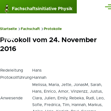
Direkt zum Inhalt
Fachschaftsinitiative Physik
Me
Startseite
Fachschaft
Protokolle
Pfadnavigation
Protokoll vom 24. November
2016
Redeleitung
Hans
Protokollführung
Hannah
Melissa, Maria, Jette, JonasM, Sarah,
Hans, Enrico, Amor, Vinzenzz, Justus,
Anwesende
Clara, Julien, Emily, Rebeka, Rudi, Leo,
Sofie, Fredrica, Tim, Hannah, Markus,