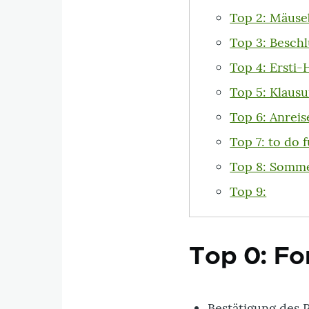
Top 2: Mäuseb
Top 3: Beschl
Top 4: Ersti-
Top 5: Klaus
Top 6: Anreis
Top 7: to do f
Top 8: Somme
Top 9:
Top 0: Fo
Bestätigung des P