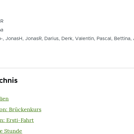
sR
na
-, JonasH, JonasR, Darius, Derk, Valentin, Pascal, Bettina,
chnis
lien
lon: Brückenkurs
n: Ersti-Fahrt
le Stunde