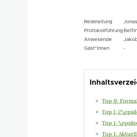
Redeleitung
Jona
Protokollführung
Betti
Anwesende
Jakob
Gäst*Innen
-
Inhaltsverzei
Top 0: Forma
Top 1-2\epsi
Top 1-\epsilo
Top 1: Aktuel