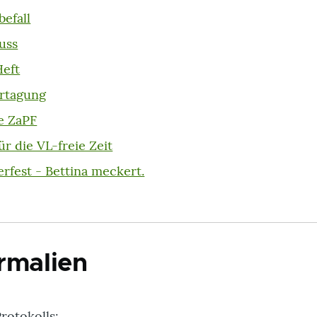
efall
uss
Heft
urtagung
e ZaPF
ür die VL-freie Zeit
rfest - Bettina meckert.
rmalien
rotokolls: