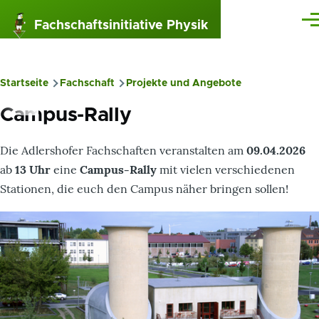
Direkt zum Inhalt
Fachschaftsinitiative Physik
Me
Startseite
Fachschaft
Projekte und Angebote
Pfadnavigation
Campus-Rally
Die Adlershofer Fachschaften veranstalten am
09.04.2026
ab
13 Uhr
eine
Campus-Rally
mit vielen verschiedenen
Stationen, die euch den Campus näher bringen sollen!
Bild